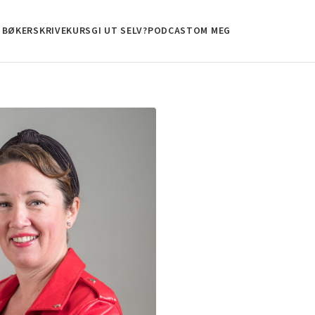
BØKER
SKRIVEKURS
GI UT SELV?
PODCAST
OM MEG