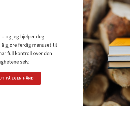
 – og jeg hjelper deg
a å gjøre ferdig manuset til
har full kontroll over den
tighetene selv.
 UT PÅ EGEN HÅND