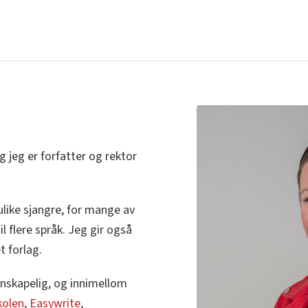
g jeg er forfatter og rektor
ulike sjangre, for mange av
l flere språk. Jeg gir også
t forlag.
denskapelig, og innimellom
kolen
,
Easywrite
,