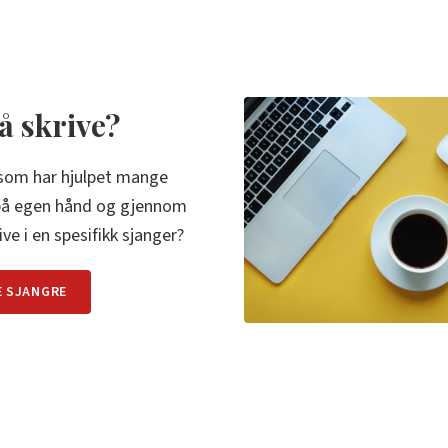
 å skrive?
 som har hjulpet mange
 på egen hånd og gjennom
ive i en spesifikk sjanger?
E SJANGRE